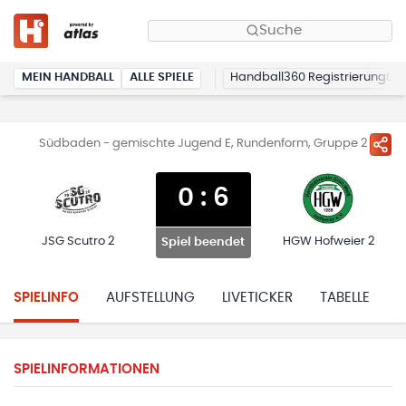
Suche
MEIN HANDBALL
ALLE SPIELE
Handball360 Registrierung
Südbaden - gemischte Jugend E, Rundenform, Gruppe 2
0
:
6
JSG Scutro 2
HGW Hofweier 2
Spiel beendet
SPIELINFO
AUFSTELLUNG
LIVETICKER
TABELLE
H
SPIELINFORMATIONEN