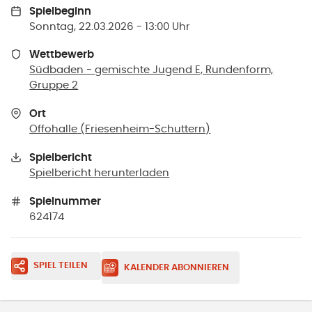
Spielbeginn
Sonntag, 22.03.2026 - 13:00 Uhr
Wettbewerb
Südbaden - gemischte Jugend E, Rundenform,
Gruppe 2
Ort
Offohalle
(
Friesenheim-Schuttern
)
Spielbericht
Spielbericht herunterladen
Spielnummer
624174
SPIEL TEILEN
KALENDER ABONNIEREN