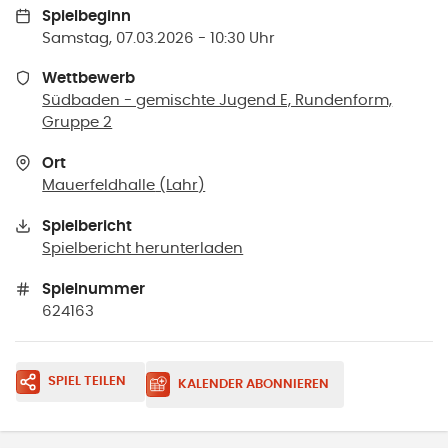
Spielbeginn
Samstag, 07.03.2026 - 10:30 Uhr
Wettbewerb
Südbaden - gemischte Jugend E, Rundenform,
Gruppe 2
Ort
Mauerfeldhalle
(
Lahr
)
Spielbericht
Spielbericht herunterladen
Spielnummer
624163
SPIEL TEILEN
KALENDER ABONNIEREN