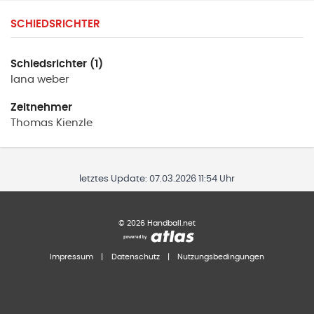
SCHIEDSRICHTER
Schiedsrichter (1)
lana
weber
Zeitnehmer
Thomas
Kienzle
letztes Update:
07.03.2026 11:54 Uhr
©
2026
Handball.net
Impressum
|
Datenschutz
|
Nutzungsbedingungen