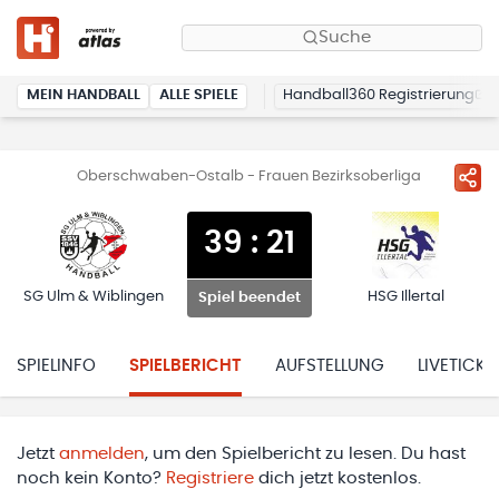
Suche
MEIN HANDBALL
ALLE SPIELE
Handball360 Registrierung
Oberschwaben-Ostalb - Frauen Bezirksoberliga
39
:
21
SG Ulm & Wiblingen
HSG Illertal
Spiel beendet
SPIELINFO
SPIELBERICHT
AUFSTELLUNG
LIVETICKE
Jetzt
anmelden
, um den Spielbericht zu lesen. Du hast
noch kein Konto?
Registriere
dich jetzt kostenlos.