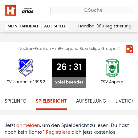
Suche
MEIN HANDBALL
ALLE SPIELE
Handball360 Registrierung
Neckar-Franken - mB-Jugend Bezirksliga Gruppe 2
26
:
31
TV Hardheim 1895 2
TSV Asperg
Spiel beendet
SPIELINFO
SPIELBERICHT
AUFSTELLUNG
LIVETICKE
Jetzt
anmelden
, um den Spielbericht zu lesen. Du hast
noch kein Konto?
Registriere
dich jetzt kostenlos.