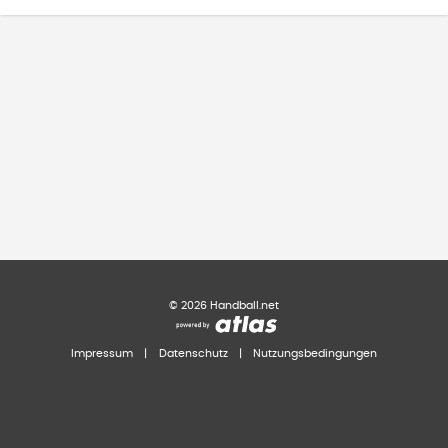
©
2026
Handball.net
Impressum
|
Datenschutz
|
Nutzungsbedingungen