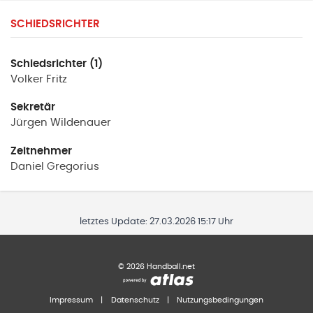
SCHIEDSRICHTER
Schiedsrichter (1)
Volker
Fritz
Sekretär
Jürgen
Wildenauer
Zeitnehmer
Daniel
Gregorius
letztes Update:
27.03.2026 15:17 Uhr
©
2026
Handball.net
Impressum
|
Datenschutz
|
Nutzungsbedingungen