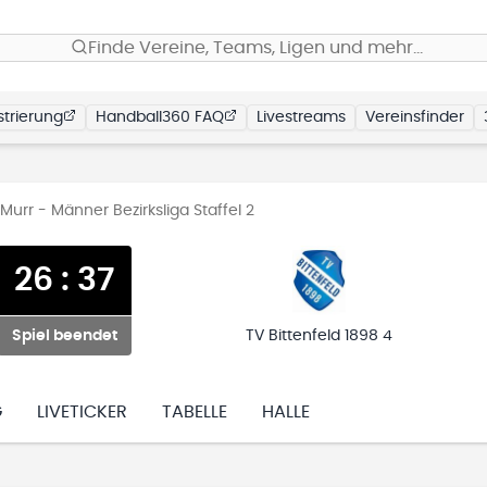
Finde Vereine, Teams, Ligen und mehr…
trierung
Handball360 FAQ
Livestreams
Vereinsfinder
urr - Männer Bezirksliga Staffel 2
26
:
37
Spiel beendet
TV Bittenfeld 1898 4
G
LIVETICKER
TABELLE
HALLE