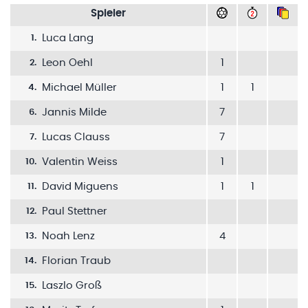
Spieler
Luca Lang
1
.
Leon Oehl
1
2
.
Michael Müller
1
1
4
.
Jannis Milde
7
6
.
Lucas Clauss
7
7
.
Valentin Weiss
1
10
.
David Miguens
1
1
11
.
Paul Stettner
12
.
Noah Lenz
4
13
.
Florian Traub
14
.
Laszlo Groß
15
.