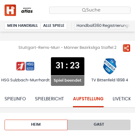
Suche
MEIN HANDBALL
ALLE SPIELE
Handball360 Registrierung
Stuttgart-Rems-Murr - Männer Bezirksliga Staffel 2
31
:
23
HSG Sulzbach-Murrhardt
TV Bittenfeld 1898 4
Spiel beendet
SPIELINFO
SPIELBERICHT
AUFSTELLUNG
LIVETICKE
HEIM
GAST