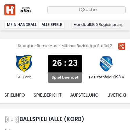
Suche
MEIN HANDBALL
ALLE SPIELE
Handball360 Registrierung
Stuttgart-Rems-Murr - Männer Bezirksliga Staffel 2
26
:
23
SC Korb
TV Bittenfeld 1898 4
Spiel beendet
SPIELINFO
SPIELBERICHT
AUFSTELLUNG
LIVETICKER
BALLSPIELHALLE (KORB)