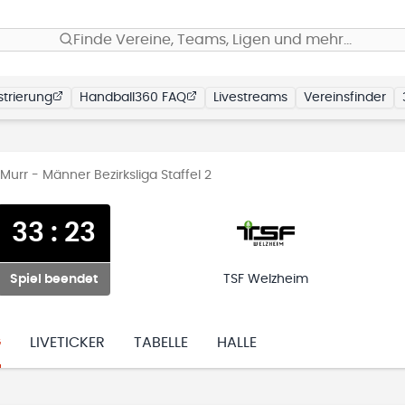
Finde Vereine, Teams, Ligen und mehr…
trierung
Handball360 FAQ
Livestreams
Vereinsfinder
urr - Männer Bezirksliga Staffel 2
33
:
23
Spiel beendet
TSF Welzheim
G
LIVETICKER
TABELLE
HALLE