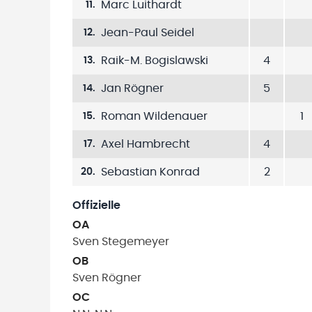
Marc Luithardt
11
.
Jean-Paul Seidel
12
.
Raik-M. Bogislawski
4
13
.
Jan Rögner
5
14
.
Roman Wildenauer
1
15
.
Axel Hambrecht
4
17
.
Sebastian Konrad
2
20
.
Offizielle
OA
Sven
Stegemeyer
OB
Sven
Rögner
OC