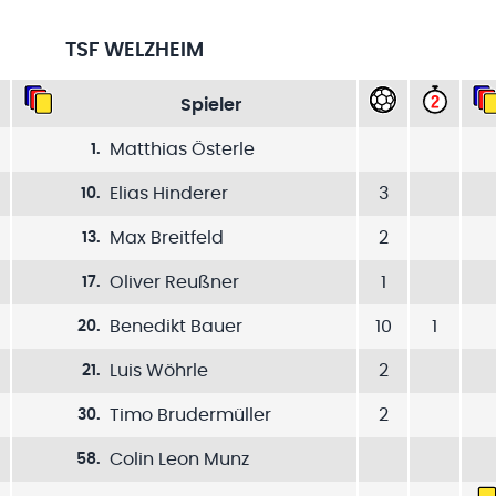
TSF WELZHEIM
Spieler
Matthias Österle
1
.
Elias Hinderer
3
10
.
Max Breitfeld
2
13
.
Oliver Reußner
1
17
.
Benedikt Bauer
10
1
20
.
Luis Wöhrle
2
21
.
Timo Brudermüller
2
30
.
Colin Leon Munz
58
.