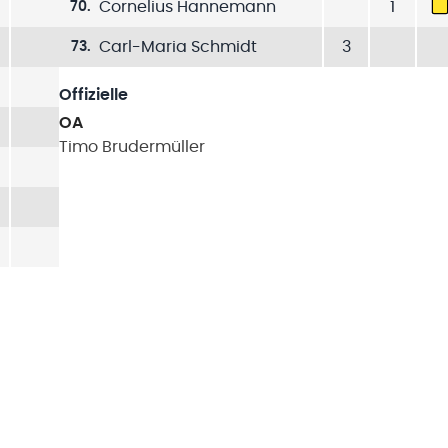
Cornelius Hannemann
1
70
.
Carl-Maria Schmidt
3
73
.
Offizielle
OA
Timo
Brudermüller