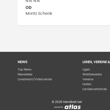
N.N.
N.N.
OD
Moritz
Schenk
NEWS
LIGEN, VEREINE
Top News
Ligen
Newsletter
Wettbewerbe
Livestream/Videocenter
Vereine
Hallen
Landesverbände
©
2026
Handball.net