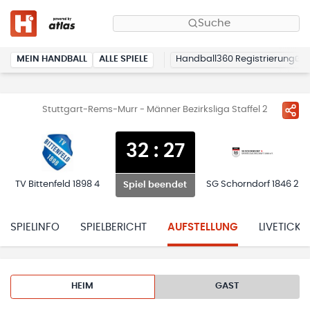
Suche
MEIN HANDBALL
ALLE SPIELE
Handball360 Registrierung
Stuttgart-Rems-Murr - Männer Bezirksliga Staffel 2
32
:
27
TV Bittenfeld 1898 4
SG Schorndorf 1846 2
Spiel beendet
SPIELINFO
SPIELBERICHT
AUFSTELLUNG
LIVETICKE
HEIM
GAST