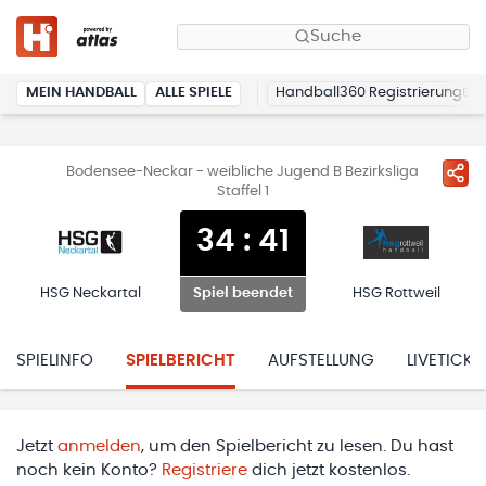
Suche
MEIN HANDBALL
ALLE SPIELE
Handball360 Registrierung
Bodensee-Neckar - weibliche Jugend B Bezirksliga
Staffel 1
34
:
41
HSG Neckartal
HSG Rottweil
Spiel beendet
SPIELINFO
SPIELBERICHT
AUFSTELLUNG
LIVETICKE
Jetzt
anmelden
, um den Spielbericht zu lesen. Du hast
noch kein Konto?
Registriere
dich jetzt kostenlos.