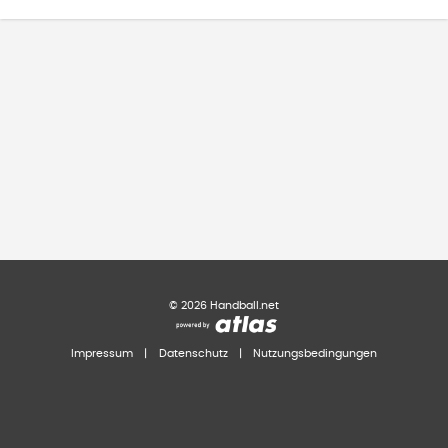
©
2026
Handball.net
Impressum
|
Datenschutz
|
Nutzungsbedingungen