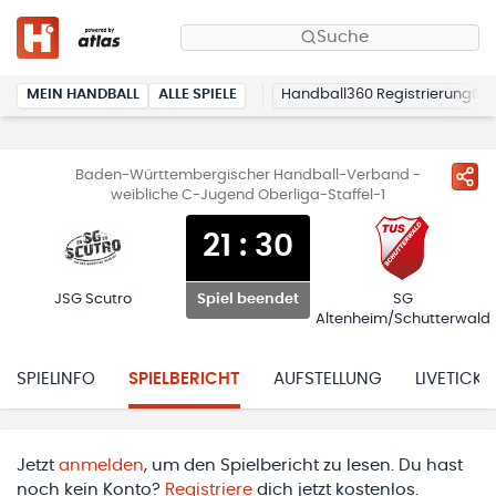
Suche
MEIN HANDBALL
ALLE SPIELE
Handball360 Registrierung
Baden-Württembergischer Handball-Verband -
weibliche C-Jugend Oberliga-Staffel-1
21
:
30
JSG Scutro
SG
Spiel beendet
Altenheim/Schutterwald
SPIELINFO
SPIELBERICHT
AUFSTELLUNG
LIVETICKE
Jetzt
anmelden
, um den Spielbericht zu lesen. Du hast
noch kein Konto?
Registriere
dich jetzt kostenlos.