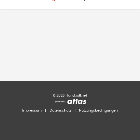
©
2026
Handball.net
Impressum
|
Datenschutz
|
Nutzungsbedingungen