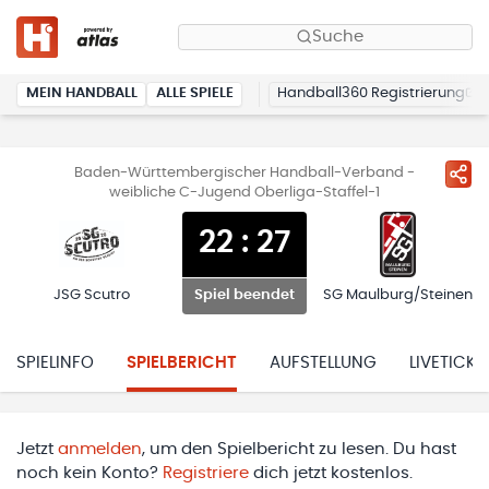
Suche
MEIN HANDBALL
ALLE SPIELE
Handball360 Registrierung
Baden-Württembergischer Handball-Verband -
weibliche C-Jugend Oberliga-Staffel-1
22
:
27
JSG Scutro
SG Maulburg/Steinen
Spiel beendet
SPIELINFO
SPIELBERICHT
AUFSTELLUNG
LIVETICKE
Jetzt
anmelden
, um den Spielbericht zu lesen. Du hast
noch kein Konto?
Registriere
dich jetzt kostenlos.