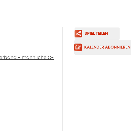
SPIEL TEILEN
KALENDER ABONNIEREN
erband - männliche C-