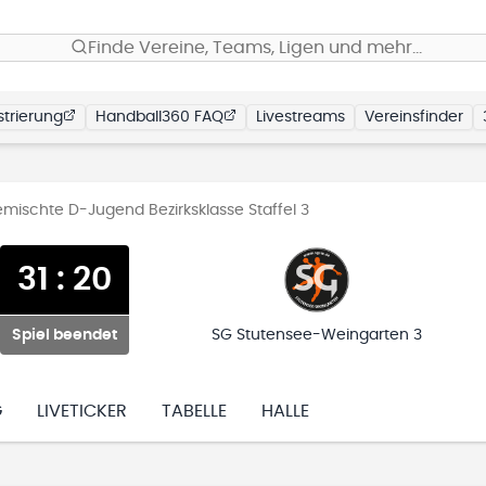
Finde Vereine, Teams, Ligen und mehr…
trierung
Handball360 FAQ
Livestreams
Vereinsfinder
mischte D-Jugend Bezirksklasse Staffel 3
31
:
20
Spiel beendet
SG Stutensee-Weingarten 3
G
LIVETICKER
TABELLE
HALLE