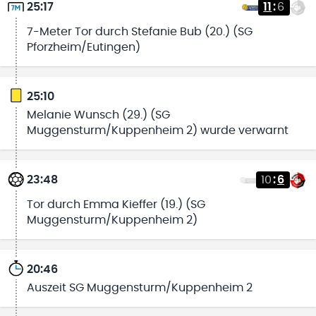
25:17
11
:
6
7-Meter Tor durch Stefanie Bub (20.) (SG
Pforzheim/Eutingen)
25:10
Melanie Wunsch (29.) (SG
Muggensturm/Kuppenheim 2) wurde verwarnt
23:48
10
:
6
Tor durch Emma Kieffer (19.) (SG
Muggensturm/Kuppenheim 2)
20:46
Auszeit SG Muggensturm/Kuppenheim 2