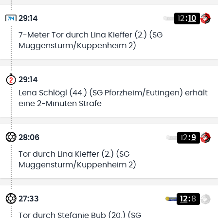
29:14
12
:
10
7-Meter Tor durch Lina Kieffer (2.) (SG
Muggensturm/Kuppenheim 2)
29:14
Lena Schlögl (44.) (SG Pforzheim/Eutingen) erhält
eine 2-Minuten Strafe
28:06
12
:
9
Tor durch Lina Kieffer (2.) (SG
Muggensturm/Kuppenheim 2)
27:33
12
:
8
Tor durch Stefanie Bub (20.) (SG