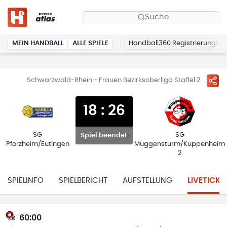
Suche
MEIN HANDBALL
ALLE SPIELE
Handball360 Registrierung
Schwarzwald-Rhein - Frauen Bezirksoberliga Staffel 2
18
:
26
SG
SG
Spiel beendet
Pforzheim/Eutingen
Muggensturm/Kuppenheim
2
SPIELINFO
SPIELBERICHT
AUFSTELLUNG
LIVETICKE
60:00