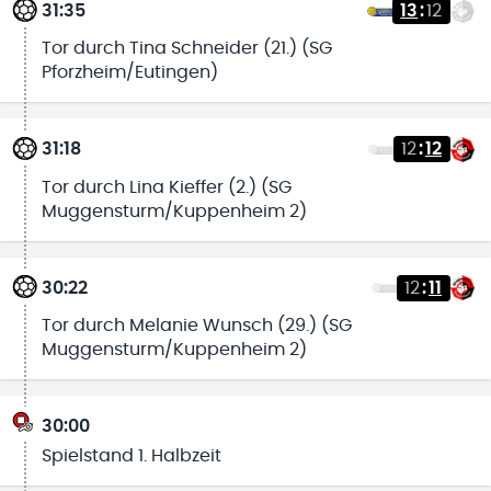
31:35
13
:
12
Tor durch Tina Schneider (21.) (SG
Pforzheim/Eutingen)
31:18
12
:
12
Tor durch Lina Kieffer (2.) (SG
Muggensturm/Kuppenheim 2)
30:22
12
:
11
Tor durch Melanie Wunsch (29.) (SG
Muggensturm/Kuppenheim 2)
30:00
Spielstand 1. Halbzeit