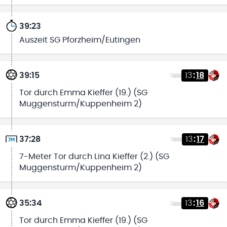
39:23
Auszeit SG Pforzheim/Eutingen
39:15
13
:
18
Tor durch Emma Kieffer (19.) (SG
Muggensturm/Kuppenheim 2)
37:28
13
:
17
7-Meter Tor durch Lina Kieffer (2.) (SG
Muggensturm/Kuppenheim 2)
35:34
13
:
16
Tor durch Emma Kieffer (19.) (SG