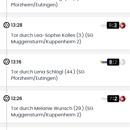
Pforzheim/Eutingen)
13:28
8
:
3
Tor durch Lea-Sophie Kolles (3.) (SG
Muggensturm/Kuppenheim 2)
13:16
8
:
2
Tor durch Lena Schlögl (44.) (SG
Pforzheim/Eutingen)
12:26
7
:
2
Tor durch Melanie Wunsch (29.) (SG
Muggensturm/Kuppenheim 2)