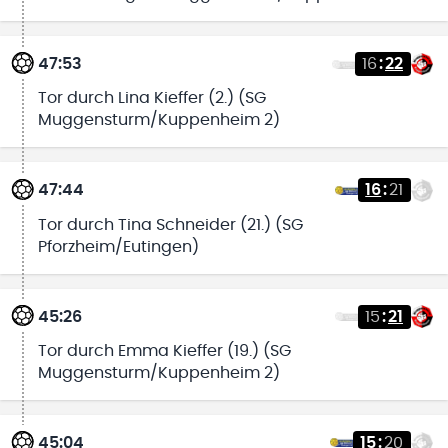
47:53
16
:
22
Tor durch Lina Kieffer (2.) (SG
Muggensturm/Kuppenheim 2)
47:44
16
:
21
Tor durch Tina Schneider (21.) (SG
Pforzheim/Eutingen)
45:26
15
:
21
Tor durch Emma Kieffer (19.) (SG
Muggensturm/Kuppenheim 2)
45:04
15
:
20