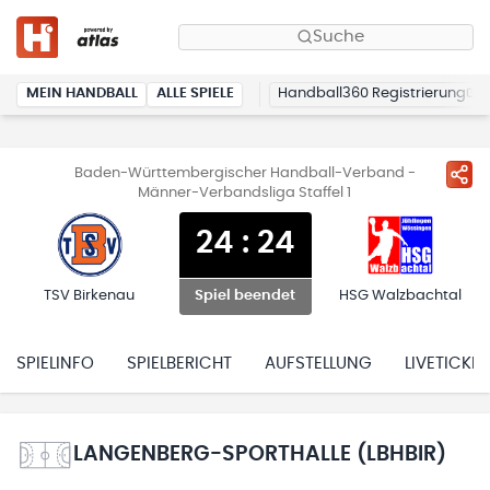
Suche
MEIN HANDBALL
ALLE SPIELE
Handball360 Registrierung
Baden-Württembergischer Handball-Verband -
Männer-Verbandsliga Staffel 1
24
:
24
TSV Birkenau
HSG Walzbachtal
Spiel beendet
SPIELINFO
SPIELBERICHT
AUFSTELLUNG
LIVETICKER
LANGENBERG-SPORTHALLE (LBHBIR)