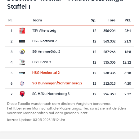
Staffel 1
Pl.
Team
Sp.
Tore
Pkt.
Team-Logo
Tabelle mit Vereinsplatzierungen, Spielen, Toren und Punkten
1
12
356
:
204
23:1
TSV Altensteig
2
12
363
:
302
21:3
HSG Rottweil 2
3
12
287
:
266
16:8
SG AmmerGäu 2
4
12
335
:
306
12:12
HSG Baar 3
5
12
238
:
336
6:18
HSG Neckartal 2
6
12
212
:
313
4:20
SG Dunningen/Schramberg 2
7
12
296
:
360
2:22
SG H2Ku Herrenberg 3
Diese Tabelle wurde nach dem direkten Vergleich berechnet.
Fehlt bei einer Mannschaft die Platzierungsziffer, so ist sie mit der/den
vorderen Mannschaften auf dem gleichen Platz.
letztes Update:
03.05.2026 15:12 Uhr