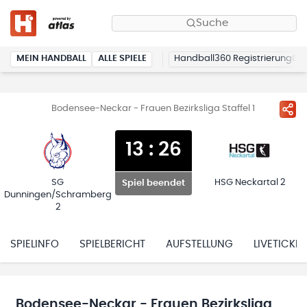
Suche
MEIN HANDBALL
ALLE SPIELE
Handball360 Registrierung
Bodensee-Neckar - Frauen Bezirksliga Staffel 1
13
:
26
SG
HSG Neckartal 2
Spiel beendet
Dunningen/Schramberg
2
SPIELINFO
SPIELBERICHT
AUFSTELLUNG
LIVETICKER
Bodensee-Neckar - Frauen Bezirksliga