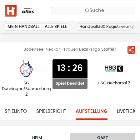
Suche
MEIN HANDBALL
ALLE SPIELE
Handball360 Registrierung
Bodensee-Neckar - Frauen Bezirksliga Staffel 1
13
:
26
SG
HSG Neckartal 2
Spiel beendet
Dunningen/Schramberg
2
SPIELINFO
SPIELBERICHT
AUFSTELLUNG
LIVETICKE
HEIM
GAST