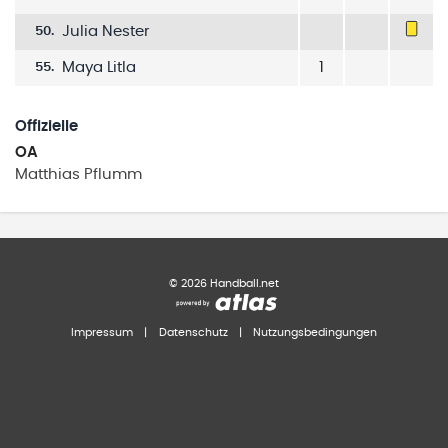
Julia Nester
50
.
Maya Litla
1
55
.
Offizielle
OA
Matthias
Pflumm
©
2026
Handball.net
Impressum
|
Datenschutz
|
Nutzungsbedingungen