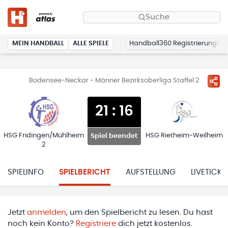
Suche
MEIN HANDBALL
ALLE SPIELE
Handball360 Registrierung
Bodensee-Neckar - Männer Bezirksoberliga Staffel 2
21
:
16
HSG Fridingen/Mühlheim
HSG Rietheim-Weilheim
Spiel beendet
2
SPIELINFO
SPIELBERICHT
AUFSTELLUNG
LIVETICKE
Jetzt
anmelden
, um den Spielbericht zu lesen. Du hast
noch kein Konto?
Registriere
dich jetzt kostenlos.