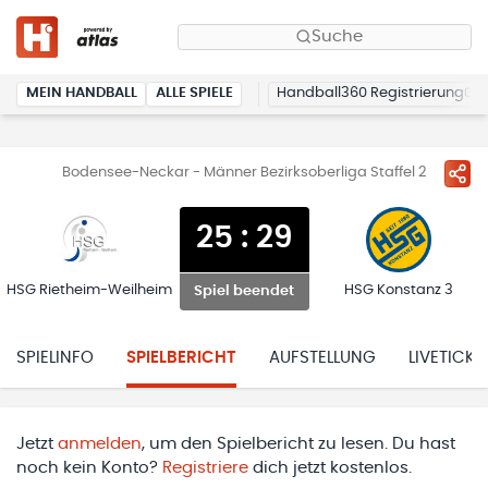
Suche
MEIN HANDBALL
ALLE SPIELE
Handball360 Registrierung
Bodensee-Neckar - Männer Bezirksoberliga Staffel 2
25
:
29
HSG Rietheim-Weilheim
HSG Konstanz 3
Spiel beendet
SPIELINFO
SPIELBERICHT
AUFSTELLUNG
LIVETICKE
Jetzt
anmelden
, um den Spielbericht zu lesen. Du hast
noch kein Konto?
Registriere
dich jetzt kostenlos.