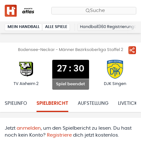
Suche
MEIN HANDBALL
ALLE SPIELE
Handball360 Registrierung
Bodensee-Neckar - Männer Bezirksoberliga Staffel 2
27
:
30
TV Aixheim 2
DJK Singen
Spiel beendet
SPIELINFO
SPIELBERICHT
AUFSTELLUNG
LIVETICKE
Jetzt
anmelden
, um den Spielbericht zu lesen. Du hast
noch kein Konto?
Registriere
dich jetzt kostenlos.