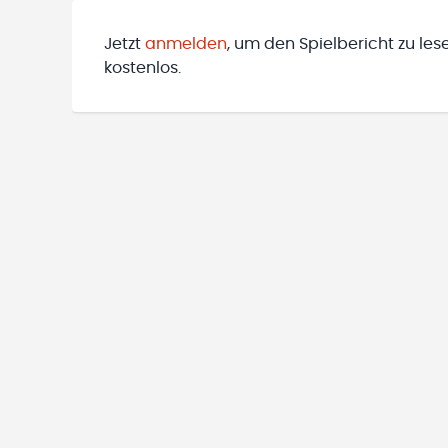
Jetzt
anmelden
, um den Spielbericht zu les
kostenlos.