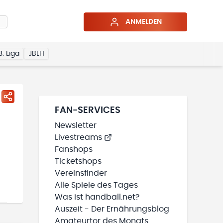
ANMELDEN
3. Liga
JBLH
FAN-SERVICES
Newsletter
Livestreams
Fanshops
Ticketshops
Vereinsfinder
Alle Spiele des Tages
Was ist handball.net?
Auszeit - Der Ernährungsblog
Amateurtor des Monats