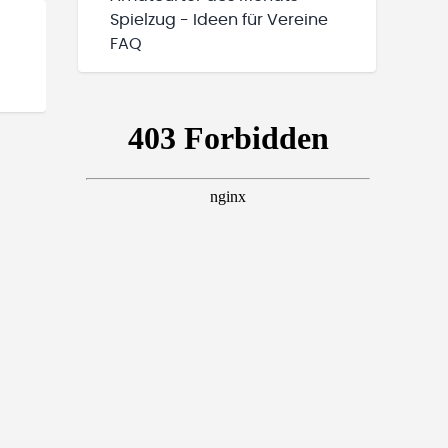
Spielzug - Ideen für Vereine
FAQ