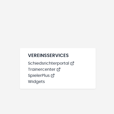
VEREINSSERVICES
Schiedsrichterportal
Trainercenter
SpielerPlus
Widgets