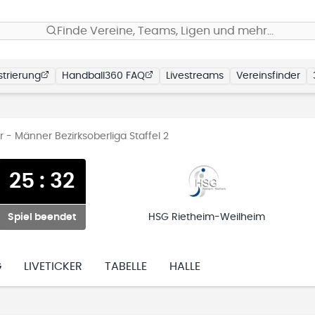
Finde Vereine, Teams, Ligen und mehr…
trierung
Handball360 FAQ
Livestreams
Vereinsfinder
- Männer Bezirksoberliga Staffel 2
25
:
32
Spiel beendet
HSG Rietheim-Weilheim
G
LIVETICKER
TABELLE
HALLE