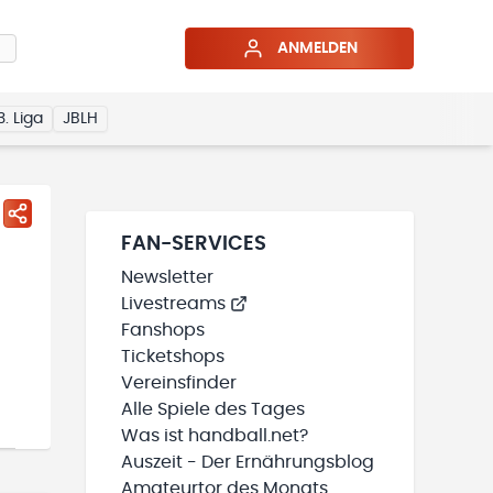
ANMELDEN
3. Liga
JBLH
FAN-SERVICES
Newsletter
Livestreams
Fanshops
Ticketshops
Vereinsfinder
Alle Spiele des Tages
Was ist handball.net?
Auszeit - Der Ernährungsblog
Amateurtor des Monats