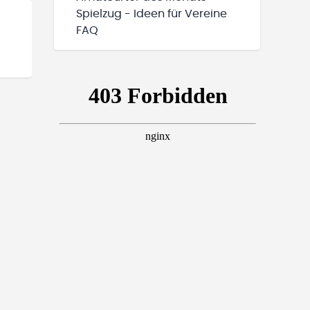
Spielzug - Ideen für Vereine
FAQ