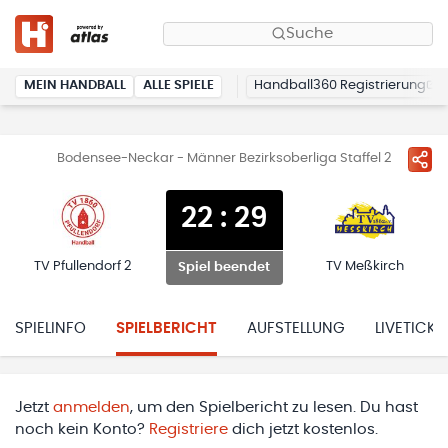
Suche
MEIN HANDBALL
ALLE SPIELE
Handball360 Registrierung
Bodensee-Neckar - Männer Bezirksoberliga Staffel 2
22
:
29
TV Pfullendorf 2
TV Meßkirch
Spiel beendet
SPIELINFO
SPIELBERICHT
AUFSTELLUNG
LIVETICKE
Jetzt
anmelden
, um den Spielbericht zu lesen. Du hast
noch kein Konto?
Registriere
dich jetzt kostenlos.