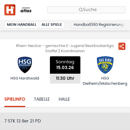
Suche
MEIN HANDBALL
ALLE SPIELE
Handball360 Registrierung
Rhein-Neckar - gemischte E-Jugend Bezirksoberliga
Staffel 2 Koordination
Sonntag
15.03.26
11:30 Uhr
HSG Hardtwald
HSG
Dielheim/Malschenberg
SPIELINFO
TABELLE
HALLE
7 STK 13 8er 21 PD