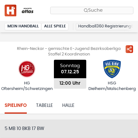
Suche
MEIN HANDBALL
ALLE SPIELE
Handball360 Registrierung
Rhein-Neckar - gemischte E-Jugend Bezirksoberliga
Staffel 2 Koordination
Sonntag
07.12.25
12:00 Uhr
HG
HSG
Oftersheim/Schwetzingen
Dielheim/Malschenberg
SPIELINFO
TABELLE
HALLE
5 MB 10 BKB 17 BW