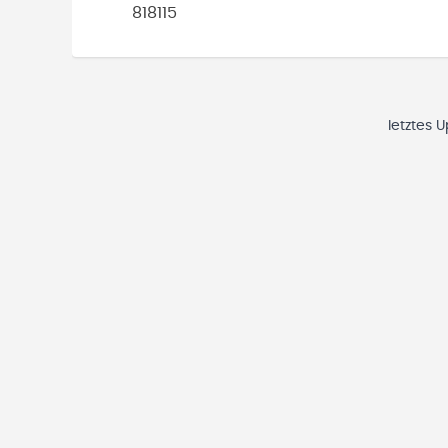
818115
letztes 