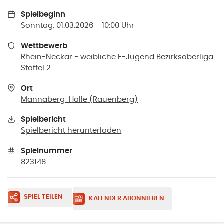
Spielbeginn
Sonntag, 01.03.2026 - 10:00 Uhr
Wettbewerb
Rhein-Neckar - weibliche E-Jugend Bezirksoberliga
Staffel 2
Ort
Mannaberg-Halle
(
Rauenberg
)
Spielbericht
Spielbericht herunterladen
Spielnummer
823148
SPIEL TEILEN
KALENDER ABONNIEREN