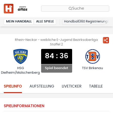
Suche
MEIN HANDBALL
ALLE SPIELE
Handball360 Registrierung
Rhein-Neckar - weibliche E-Jugend Bezirksoberliga
Staffel 2
84
:
36
HSG
TSV Birkenau
Spiel beendet
Dielheim/Malschenberg
SPIELINFO
AUFSTELLUNG
LIVETICKER
TABELLE
H
SPIELINFORMATIONEN