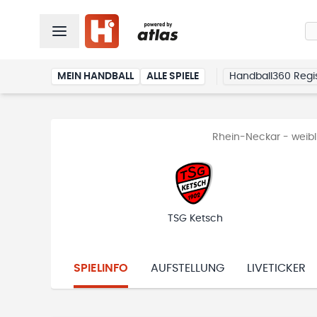
MEIN HANDBALL
ALLE SPIELE
Handball360 Regis
Rhein-Neckar - weibli
TSG Ketsch
SPIELINFO
AUFSTELLUNG
LIVETICKER