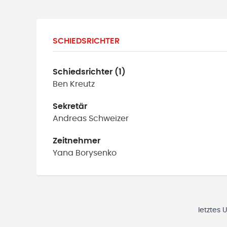
SCHIEDSRICHTER
Schiedsrichter (1)
Ben
Kreutz
Sekretär
Andreas
Schweizer
Zeitnehmer
Yana
Borysenko
letztes 