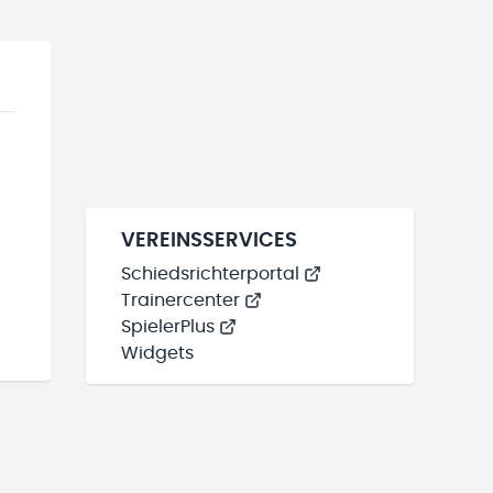
VEREINSSERVICES
Schiedsrichterportal
Trainercenter
SpielerPlus
Widgets