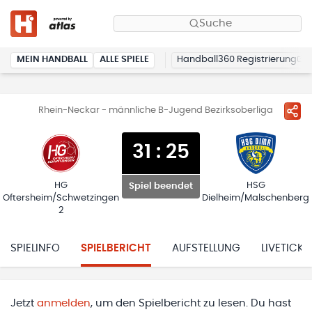
Suche
MEIN HANDBALL
ALLE SPIELE
Handball360 Registrierung
Rhein-Neckar - männliche B-Jugend Bezirksoberliga
31
:
25
HG
HSG
Spiel beendet
Oftersheim/Schwetzingen
Dielheim/Malschenberg
2
SPIELINFO
SPIELBERICHT
AUFSTELLUNG
LIVETICKE
Jetzt
anmelden
, um den Spielbericht zu lesen. Du hast