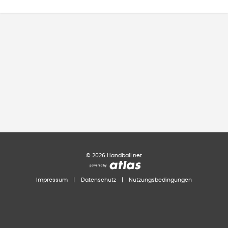
©
2026
Handball.net
Impressum
|
Datenschutz
|
Nutzungsbedingungen