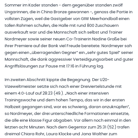
Sommer im Kader standen - dem gegenüber standen zwölf
Ungarinnen, die in China Bronze gewannen -, genoss die Partie in
vollsten Zügen, weil die Gastgeber von GIW Meerhandball einen
tollen Rahmen schufen, die Halle mit rund 800 Zuschauern
ausverkauft war und die Mannschaft sich selbst und Trainer
Nordmeyer sowie seiner neuen Co-Trainerin Nadine Große bei
ihrer Premiere auf der Bank viel Freude bereitete. Nordmeyer sah
gegen einen „überragenden Gegner“ ein „sehr gutes Spiel“ seiner
Mannschaft, die dank aggressiver Verteidigungsarbeit und guter
Angriffslösungen zur Pause mit 17:16 in Führung lag.
Im zweiten Abschnitt kippte die Begegnung. Der U20-
Vizeweltmeister setzte sich nach einer Dreiviertelstunde mit
einem 4:0-Lauf auf 28:23 (49.). „Nach einer intensiven
Trainingswoche und dem hohen Tempo, das wir in der ersten
Halbzeit gegangen sind, war es schwierig, daran anzuknüpfen“,
so Nordmeyer, der drei unterschiedliche Formationen einsetzte,
die alle eine klasse Figur abgaben. Vor allem noch einmal in den
letzten acht Minuten. Nach dem Gegentor zum 25:31 (52.) trafen
dreimal Chiara Rohr, Laura Klocke und Jana Walther zum