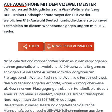
AUF AUGENHÖHE MIT DEM VIZEWELTMEISTER
„Wir waren auf Schlagdistanz zum Vize-Weltmeister", zog
DHB-Trainer Christopher Nordmeyer den Hut vor der
weiblichen U19-Auswahl Deutschlands, die das erste von zwei
Testspielen an diesem Wochenende gegen Ungarn mit 31:32
verlor.
TEILEN
NEWS-PUSH VERWALTEN
Nicht viele Nationalmannschaften haben es in den vergangenen
Jahren geschafft, einen weiblichen U19-Nachwuchs Ungarns zu
schlagen. Die deutsche Auswahl kam den Magyaren am
Freitagabend in Wunstorf sehr nahe. „Wenn die Partie noch zwei,
drei Minuten länger gedauert hätte, wären wir möglicherweise
als Gewinner vom Platz gegangen, aber ein Handballspiel dauert
eben 60 und keine 63 Minuten“, sagte DHB-Trainer Christopher
Nordmeyer nach der 31:32 (17:16)-Niederlage.
Die erstmals in dieser Besetzung angetretenen deutsche
Mannschaft, bei der sechs U18-WM-Teilnehmerinnen aus dem