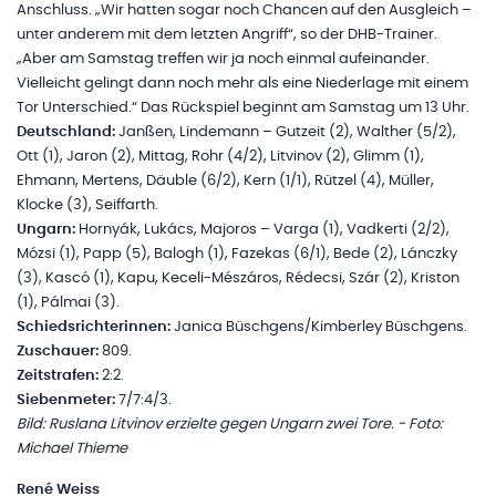
Anschluss. „Wir hatten sogar noch Chancen auf den Ausgleich –
unter anderem mit dem letzten Angriff“, so der DHB-Trainer.
„Aber am Samstag treffen wir ja noch einmal aufeinander.
Vielleicht gelingt dann noch mehr als eine Niederlage mit einem
Tor Unterschied.“ Das Rückspiel beginnt am Samstag um 13 Uhr.
Deutschland:
Janßen, Lindemann – Gutzeit (2), Walther (5/2),
Ott (1), Jaron (2), Mittag, Rohr (4/2), Litvinov (2), Glimm (1),
Ehmann, Mertens, Däuble (6/2), Kern (1/1), Rützel (4), Müller,
Klocke (3), Seiffarth.
Ungarn:
Hornyák, Lukács, Majoros – Varga (1), Vadkerti (2/2),
Mózsi (1), Papp (5), Balogh (1), Fazekas (6/1), Bede (2), Lánczky
(3), Kascó (1), Kapu, Keceli-Mészáros, Rédecsi, Szár (2), Kriston
(1), Pálmai (3).
Schiedsrichterinnen:
Janica Büschgens/Kimberley Büschgens.
Zuschauer:
809.
Zeitstrafen:
2:2.
Siebenmeter:
7/7:4/3.
Bild: Ruslana Litvinov erzielte gegen Ungarn zwei Tore. - Foto:
Michael Thieme
René Weiss