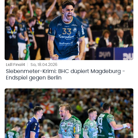
Lidl Final4
|
Sa, 18.04.2026
Siebenmeter-Krimi: BHC düpiert Magdeburg -
Endspiel gegen Berlin