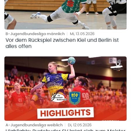
B-Jugendbundesliga männlich
|
Mi, 13.05.2026
Vor dem Rückspiel zwischen Kiel und Berlin ist
alles offen
A-Jugendbundesliga weiblich
|
Di, 12.05.2026