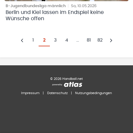
B-Jugendbundesliga männlich
|
So, 10.05.2026
Berlin und Kiel lassen im Endspiel keine
Wünsche offen
1
2
3
4
...
81
82
Zurück
Weiter
©
2026
Handball.net
Impressum
|
Datenschutz
|
Nutzungsbedingungen