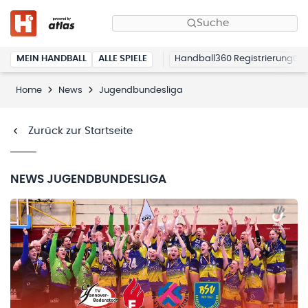
Suche
MEIN HANDBALL
ALLE SPIELE
Handball360 Registrierung
Home
News
Jugendbundesliga
Zurück zur Startseite
NEWS
JUGENDBUNDESLIGA