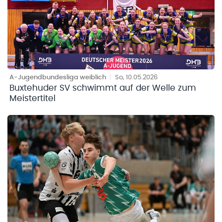
A-Jugendbundesliga weiblich
|
So, 10.05.2026
Buxtehuder SV schwimmt auf der Welle zum
Meistertitel