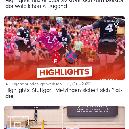
Highlights: Buxtehuder SV krönt sich zum Meister
der weiblichen A-Jugend
A-Jugendbundesliga weiblich
|
Di, 12.05.2026
Highlights: Stuttgart-Metzingen sichert sich Platz
drei