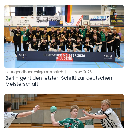
B-Jugendbundesliga männlich
|
Fr, 15.05.2026
Berlin geht den letzten Schritt zur deutschen
Meisterschaft