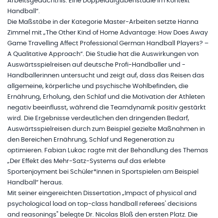
Arbeitsgedächtnis: Eine Doppelaufgabenstudie im Kontext
Handball“.
Die Maßstäbe in der Kategorie Master-Arbeiten setzte Hanna
Zimmel mit „The Other Kind of Home Advantage: How Does Away
Game Travelling Affect Professional German Handball Players? –
A Qualitative Approach“. Die Studie hat die Auswirkungen von
Auswärtsspielreisen auf deutsche Profi-Handballer und -
Handballerinnen untersucht und zeigt auf, dass das Reisen das
allgemeine, körperliche und psychische Wohlbefinden, die
Ernährung, Erholung, den Schlaf und die Motivation der Athleten
negativ beeinflusst, während die Teamdynamik positiv gestärkt
wird. Die Ergebnisse verdeutlichen den dringenden Bedarf,
Auswärtsspielreisen durch zum Beispiel gezielte Maßnahmen in
den Bereichen Ernährung, Schlaf und Regeneration zu
optimieren. Fabian Lukac ragte mit der Behandlung des Themas
„Der Effekt des Mehr-Satz-Systems auf das erlebte
Sportenjoyment bei Schüler*innen in Sportspielen am Beispiel
Handball“ heraus.
Mit seiner eingereichten Dissertation „Impact of physical and
psychological load on top-class handball referees' decisions
and reasonings" belegte Dr. Nicolas Bloß den ersten Platz. Die