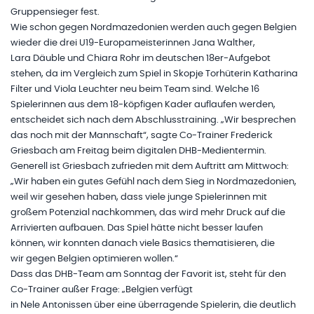
Gruppensieger fest.
Wie schon gegen Nordmazedonien werden auch gegen Belgien
wieder die drei U19-Europameisterinnen Jana Walther,
Lara Däuble und Chiara Rohr im deutschen 18er-Aufgebot
stehen, da im Vergleich zum Spiel in Skopje Torhüterin Katharina
Filter und Viola Leuchter neu beim Team sind. Welche 16
Spielerinnen aus dem 18-köpfigen Kader auflaufen werden,
entscheidet sich nach dem Abschlusstraining. „Wir besprechen
das noch mit der Mannschaft“, sagte Co-Trainer Frederick
Griesbach am Freitag beim digitalen DHB-Medientermin.
Generell ist Griesbach zufrieden mit dem Auftritt am Mittwoch:
„Wir haben ein gutes Gefühl nach dem Sieg in Nordmazedonien,
weil wir gesehen haben, dass viele junge Spielerinnen mit
großem Potenzial nachkommen, das wird mehr Druck auf die
Arrivierten aufbauen. Das Spiel hätte nicht besser laufen
können, wir konnten danach viele Basics thematisieren, die
wir gegen Belgien optimieren wollen.“
Dass das DHB-Team am Sonntag der Favorit ist, steht für den
Co-Trainer außer Frage: „Belgien verfügt
in Nele Antonissen über eine überragende Spielerin, die deutlich