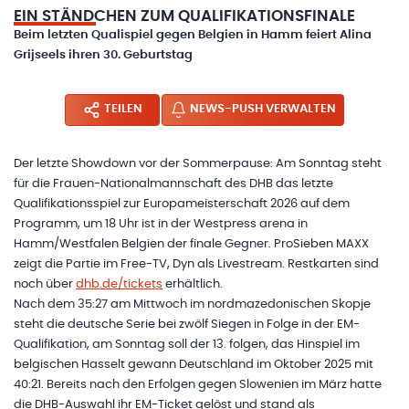
EIN STÄNDCHEN ZUM QUALIFIKATIONSFINALE
Beim letzten Qualispiel gegen Belgien in Hamm feiert Alina
Grijseels ihren 30. Geburtstag
TEILEN
NEWS-PUSH VERWALTEN
Der letzte Showdown vor der Sommerpause: Am Sonntag steht
für die Frauen-Nationalmannschaft des DHB das letzte
Qualifikationsspiel zur Europameisterschaft 2026 auf dem
Programm, um 18 Uhr ist in der Westpress arena in
Hamm/Westfalen Belgien der finale Gegner. ProSieben MAXX
zeigt die Partie im Free-TV, Dyn als Livestream. Restkarten sind
noch über
dhb.de/tickets
erhältlich.
Nach dem 35:27 am Mittwoch im nordmazedonischen Skopje
steht die deutsche Serie bei zwölf Siegen in Folge in der EM-
Qualifikation, am Sonntag soll der 13. folgen, das Hinspiel im
belgischen Hasselt gewann Deutschland im Oktober 2025 mit
40:21. Bereits nach den Erfolgen gegen Slowenien im März hatte
die DHB-Auswahl ihr EM-Ticket gelöst und stand als