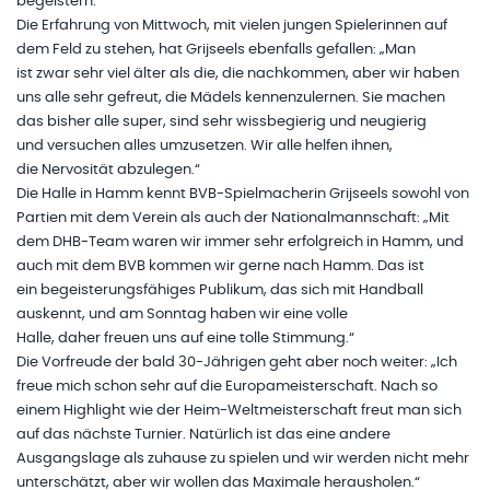
begeistern.“
Die Erfahrung von Mittwoch, mit vielen jungen Spielerinnen auf
dem Feld zu stehen, hat Grijseels ebenfalls gefallen: „Man
ist zwar sehr viel älter als die, die nachkommen, aber wir haben
uns alle sehr gefreut, die Mädels kennenzulernen. Sie machen
das bisher alle super, sind sehr wissbegierig und neugierig
und versuchen alles umzusetzen. Wir alle helfen ihnen,
die Nervosität abzulegen.“
Die Halle in Hamm kennt BVB-Spielmacherin Grijseels sowohl von
Partien mit dem Verein als auch der Nationalmannschaft: „Mit
dem DHB-Team waren wir immer sehr erfolgreich in Hamm, und
auch mit dem BVB kommen wir gerne nach Hamm. Das ist
ein begeisterungsfähiges Publikum, das sich mit Handball
auskennt, und am Sonntag haben wir eine volle
Halle, daher freuen uns auf eine tolle Stimmung.“
Die Vorfreude der bald 30-Jährigen geht aber noch weiter: „Ich
freue mich schon sehr auf die Europameisterschaft. Nach so
einem Highlight wie der Heim-Weltmeisterschaft freut man sich
auf das nächste Turnier. Natürlich ist das eine andere
Ausgangslage als zuhause zu spielen und wir werden nicht mehr
unterschätzt, aber wir wollen das Maximale herausholen.“