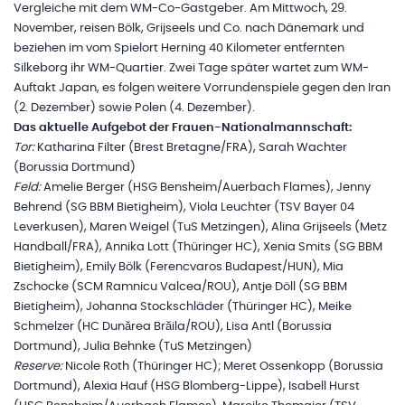
Vergleiche mit dem WM-Co-Gastgeber. Am Mittwoch, 29.
November, reisen Bölk, Grijseels und Co. nach Dänemark und
beziehen im vom Spielort Herning 40 Kilometer entfernten
Silkeborg ihr WM-Quartier. Zwei Tage später wartet zum WM-
Auftakt Japan, es folgen weitere Vorrundenspiele gegen den Iran
(2. Dezember) sowie Polen (4. Dezember).
Das aktuelle Aufgebot der Frauen-Nationalmannschaft:
Tor:
Katharina Filter (Brest Bretagne/FRA), Sarah Wachter
(Borussia Dortmund)
Feld:
Amelie Berger (HSG Bensheim/Auerbach Flames), Jenny
Behrend (SG BBM Bietigheim), Viola Leuchter (TSV Bayer 04
Leverkusen), Maren Weigel (TuS Metzingen), Alina Grijseels (Metz
Handball/FRA), Annika Lott (Thüringer HC), Xenia Smits (SG BBM
Bietigheim), Emily Bölk (Ferencvaros Budapest/HUN), Mia
Zschocke (SCM Ramnicu Valcea/ROU), Antje Döll (SG BBM
Bietigheim), Johanna Stockschläder (Thüringer HC), Meike
Schmelzer (HC Dunărea Brăila/ROU), Lisa Antl (Borussia
Dortmund), Julia Behnke (TuS Metzingen)
Reserve:
Nicole Roth (Thüringer HC); Meret Ossenkopp (Borussia
Dortmund), Alexia Hauf (HSG Blomberg-Lippe), Isabell Hurst