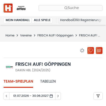
Suche
MEIN HANDBALL
ALLE SPIELE
Handball360 Registrierung
Home
Vereine
FRISCH AUF! Göppingen
FRISCH AUF! Göppingen
BENACHRICHTIG
ZU „MEINE
FRISCH AUF! GÖPPINGEN
DAIKIN HBL (2024/2025)
TEAM-SPIELPLAN
TABELLEN
01.07.2026 - 30.06.2027