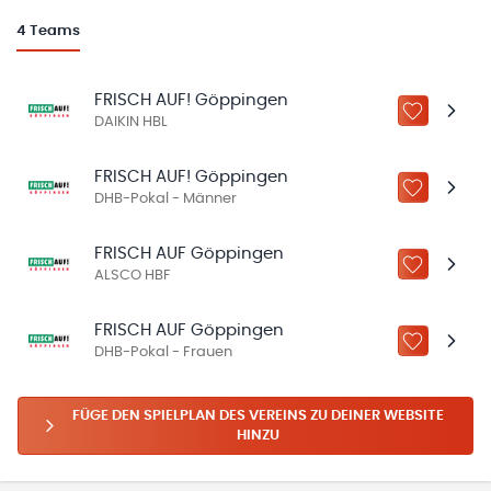
4
Teams
FRISCH AUF! Göppingen
ZU „MEINE
DAIKIN HBL
FRISCH AUF! Göppingen
ZU „MEINE
DHB-Pokal - Männer
FRISCH AUF Göppingen
ZU „MEINE
ALSCO HBF
FRISCH AUF Göppingen
ZU „MEINE
DHB-Pokal - Frauen
FÜGE DEN SPIELPLAN DES VEREINS ZU DEINER WEBSITE
HINZU