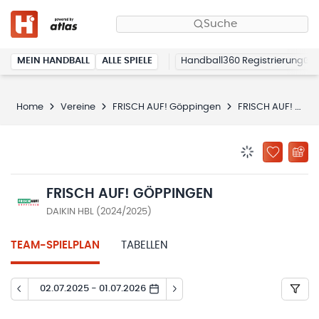
Suche
MEIN HANDBALL
ALLE SPIELE
Handball360 Registrierung
Home
Vereine
FRISCH AUF! Göppingen
FRISCH AUF! Göppingen
BENACHRICHTIG
ZU „MEINE
FRISCH AUF! GÖPPINGEN
DAIKIN HBL (2024/2025)
TEAM-SPIELPLAN
TABELLEN
02.07.2025 - 01.07.2026