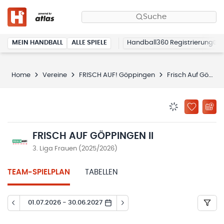
Suche
MEIN HANDBALL
ALLE SPIELE
Handball360 Registrierung
Home
Vereine
FRISCH AUF! Göppingen
Frisch Auf Göppingen II
BENACHRICHTIG
ZU „MEINE
FRISCH AUF GÖPPINGEN II
3. Liga Frauen (2025/2026)
TEAM-SPIELPLAN
TABELLEN
01.07.2026 - 30.06.2027