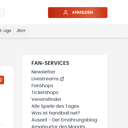
ANMELDEN
3. Liga
JBLH
FAN-SERVICES
Newsletter
Livestreams
HTIGUNGSSTATUS WIRD GELADEN
MEINE TEAMS“ HINZUFÜGEN
Fanshops
Ticketshops
Vereinsfinder
Alle Spiele des Tages
Was ist handball.net?
Auszeit - Der Ernährungsblog
Amateurtor des Monats