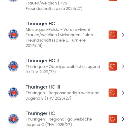
Frauen/weiblich (HVS
Freundschaftsspiele 2026/27)
Thüringer HC
Melsungen-Fulda - Vereins-Event
Frauen/weiblich (Melsungen-Fulda
ZU „MEINE
Freundschaftsspiele u. Turniere
2025/26)
Thüringer HC II
Thüringen - Oberliga weibliche Jugend
ZU „MEINE
B (THV 2026/27)
Thüringer HC III
Thüringen - Regionsoberliga weibliche
ZU „MEINE
Jugend B (THV 2026/27)
Thüringer HC
Thüringen - Regionalliga weibliche
ZU „MEINE
Jugend C (THV 2026/27)