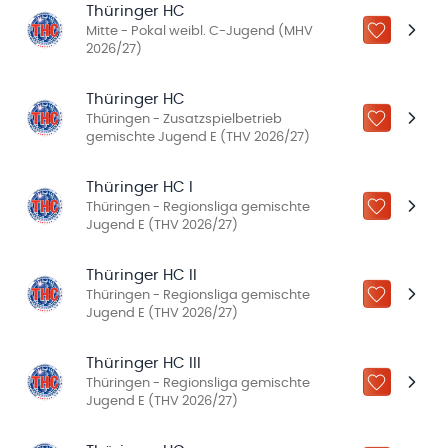
Thüringer HC
Mitte - Pokal weibl. C-Jugend (MHV
ZU „MEINE
2026/27)
Thüringer HC
Thüringen - Zusatzspielbetrieb
ZU „MEINE
gemischte Jugend E (THV 2026/27)
Thüringer HC I
Thüringen - Regionsliga gemischte
ZU „MEINE
Jugend E (THV 2026/27)
Thüringer HC II
Thüringen - Regionsliga gemischte
ZU „MEINE
Jugend E (THV 2026/27)
Thüringer HC III
Thüringen - Regionsliga gemischte
ZU „MEINE
Jugend E (THV 2026/27)