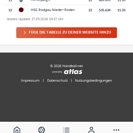
12
22
535
:
634
11:33
HSG Rodgau Nieder-Roden
letztes Update:
27.05.2026 09:27 Uhr
FÜGE DIE TABELLE ZU DEINER WEBSITE HINZU
©
2026
Handball.net
Impressum
|
Datenschutz
|
Nutzungsbedingungen