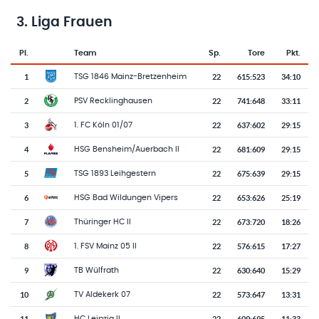
3. Liga Frauen
Pl.
Team
Sp.
Tore
Pkt.
Team-Logo
Tabelle mit Vereinsplatzierungen, Spielen, Toren und Punkten
1
22
615
:
523
34:10
TSG 1846 Mainz-Bretzenheim
2
22
741
:
648
33:11
PSV Recklinghausen
3
22
637
:
602
29:15
1. FC Köln 01/07
4
22
681
:
609
29:15
HSG Bensheim/Auerbach II
5
22
675
:
639
29:15
TSG 1893 Leihgestern
6
22
653
:
626
25:19
HSG Bad Wildungen Vipers
7
22
673
:
720
18:26
Thüringer HC II
8
22
576
:
615
17:27
1. FSV Mainz 05 II
9
22
630
:
640
15:29
TB Wülfrath
10
22
573
:
647
13:31
TV Aldekerk 07
11
22
609
:
695
11:33
HC Leipzig II