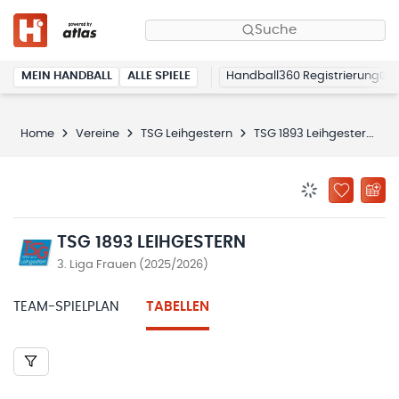
Suche
MEIN HANDBALL
ALLE SPIELE
Handball360 Registrierung
Home
Vereine
TSG Leihgestern
TSG 1893 Leihgestern
BENACHRICHTIG
ZU „MEINE
TSG 1893 LEIHGESTERN
3. Liga Frauen (2025/2026)
TEAM-SPIELPLAN
TABELLEN