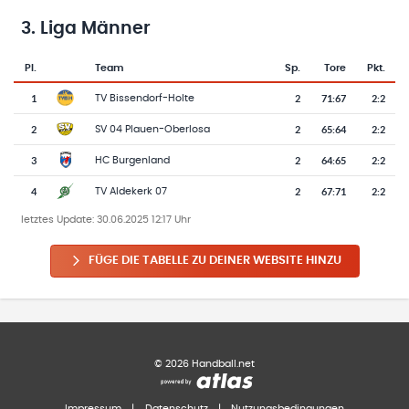
3. Liga Männer
Pl.
Team
Sp.
Tore
Pkt.
Team-Logo
Tabelle mit Vereinsplatzierungen, Spielen, Toren und Punkten
1
2
71
:
67
2:2
TV Bissendorf-Holte
2
2
65
:
64
2:2
SV 04 Plauen-Oberlosa
3
2
64
:
65
2:2
HC Burgenland
4
2
67
:
71
2:2
TV Aldekerk 07
letztes Update:
30.06.2025 12:17 Uhr
FÜGE DIE TABELLE ZU DEINER WEBSITE HINZU
©
2026
Handball.net
Impressum
|
Datenschutz
|
Nutzungsbedingungen