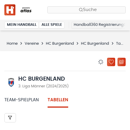
Suche
MEIN HANDBALL
ALLE SPIELE
Handball360 Registrierung
Home
Vereine
HC Burgenland
HC Burgenland
Tabellen
BENACHRICHTIG
ZU „MEINE
HC BURGENLAND
3. Liga Männer (2024/2025)
TEAM-SPIELPLAN
TABELLEN