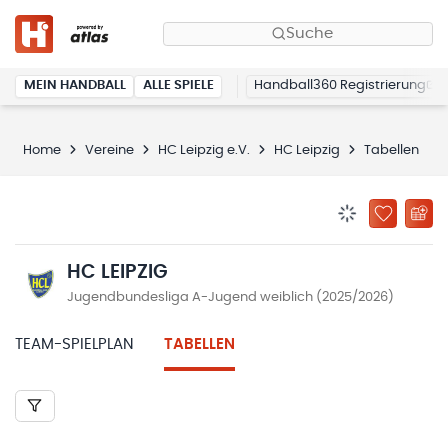
Suche
MEIN HANDBALL
ALLE SPIELE
Handball360 Registrierung
Home
Vereine
HC Leipzig e.V.
HC Leipzig
Tabellen
BENACHRICHTIG
ZU „MEINE
HC LEIPZIG
Jugendbundesliga A-Jugend weiblich (2025/2026)
TEAM-SPIELPLAN
TABELLEN