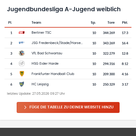
Jugendbundesliga A-Jugend weiblich
Pl.
Team
Sp.
Tore
Pkt.
Team-Logo
Tabelle mit Vereinsplatzierungen, Spielen, Toren und Punkten
1
10
344
:
269
17:3
Berliner TSC
2
10
343
:
269
16:4
JSG Fredenbeck/Stade/Harsefeld
3
10
322
:
279
12:8
VfL Bad Schwartau
4
10
294
:
316
8:12
HSG Eider Harde
5
10
209
:
300
4:16
Frankfurter Handball Club
6
10
250
:
329
3:17
HC Leipzig
letztes Update:
27.05.2026 09:27 Uhr
FÜGE DIE TABELLE ZU DEINER WEBSITE HINZU