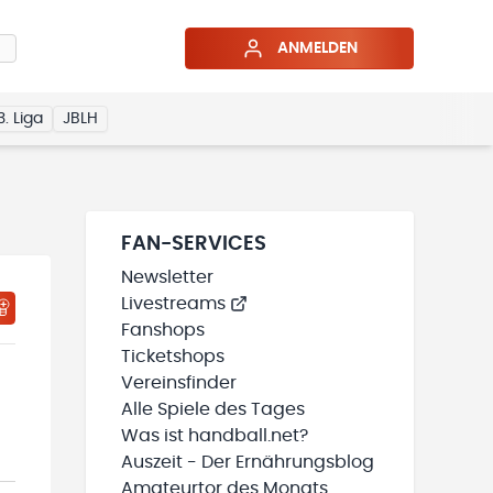
ANMELDEN
3. Liga
JBLH
FAN-SERVICES
Newsletter
Livestreams
HTIGUNGSSTATUS WIRD GELADEN
MEINE TEAMS“ HINZUFÜGEN
Fanshops
Ticketshops
Vereinsfinder
Alle Spiele des Tages
Was ist handball.net?
Auszeit - Der Ernährungsblog
Amateurtor des Monats