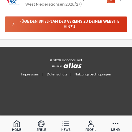
ZU „MEINE
West Niedersachsen 2026/27)
FÜGE DEN SPIELPLAN DES VEREINS ZU DEINER WEBSITE
HINZU
©
2026
Handball.net
Impressum
|
Datenschutz
|
Nutzungsbedingungen
HOME
SPIELE
NEWS
PROFIL
MEHR