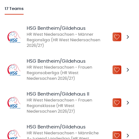
17
Teams
HSG Bentheim/Gildehaus
HR West Niedersachsen - Männer
ZU „MEINE
Regionsliga (HR West Niedersachsen
2026/27)
HSG Bentheim/Gildehaus
HR West Niedersachsen - Frauen
ZU „MEINE
Regionsoberliga (HR West
Niedersachsen 2026/27)
HSG Bentheim/Gildehaus II
HR West Niedersachsen - Frauen
ZU „MEINE
Regionsklasse (HR West
Niedersachsen 2026/27)
HSG Bentheim/Gildehaus
HR West Niedersachsen - Männliche
ZU „MEINE
A-Jugend Landesliga (HR West